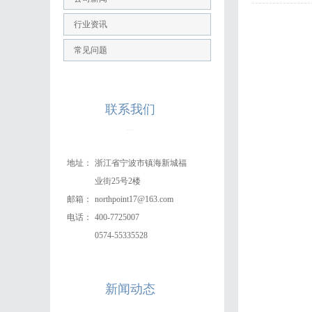
行业资讯
常见问题
联系
我们
400-7725007
地址：
浙江省宁波市镇海新城福
业街25号2楼
邮箱：
northpoint17@163.com
电话：
400-7725007
0574-55335528
新闻
动态